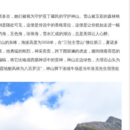
多吉，她们被视为守护亚丁藏民的守护神山。雪山被五彩的森林映
倒是随处可见，这便是传说中的香格里拉，这便是让你犹如走进一幅
奶海，五色海，珍珠海，雪水汇成的湖泊，总是美得让人心醉。
山的东峰，海拔高度为5958米，在“三怙主雪山”佛位第三，夏诺多
甚，他勇猛的刚烈，神采奕奕，跨下围斑斓的虎皮，腰间绕着罪恶的
蝙蝠，将它比喻成西腊神话中的雷神，神山左边绿色，大理石山头为
丹霞地貌风林为八百罗汉”，神山脚下洛绒牛场是当年洛克先生宿营处