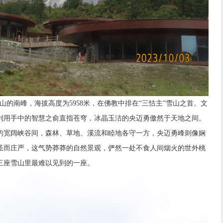
的南峰，海拔高度为5958米，在佛教中排在“三怙主”雪山之首。文
利用手中的智慧之俞直指苍穹，冰晶玉洁的央迈勇傲然于天地之间。
的宽阔峡谷间，森林、草地、溪流和睦地各守一方，央迈勇峰则像娴
圣而庄严，这气势莽莽的自然景观，俨然一处不食人间烟火的世外桃
三座雪山里最难以见到的一座。