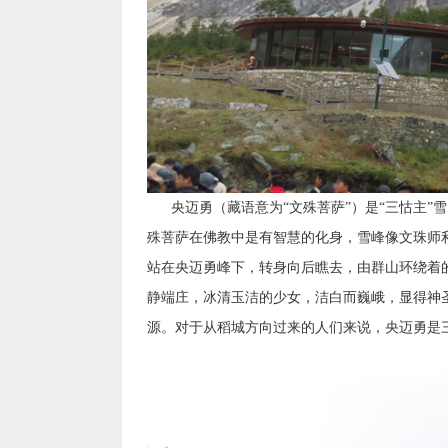
央迈勇（藏语意为“文殊菩萨”）是“三怙主”雪山
殊菩萨在佛教中是有智慧的化身，雪峰像文珠师
站在央迈勇峰下，转身向后瞧去，由群山环绕着
静端庄，冰清玉洁的少女，洁白而巍峨，显得神
源。对于从稻城方向过来的人们来说，央迈勇是