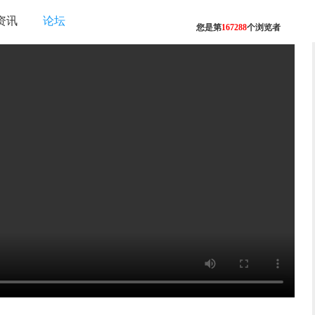
资讯
论坛
您是第
167288
个浏览者