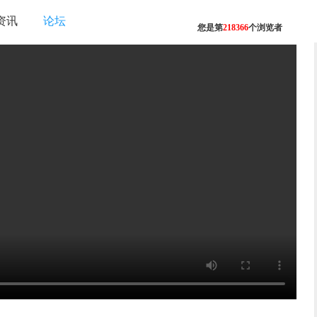
资讯
论坛
您是第
218366
个浏览者