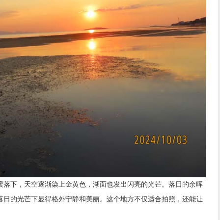
落下，天空逐渐染上金黄色，湖面也发出闪亮的光芒。落日的余晖
落日的光芒下显得格外宁静和美丽。这个地方不仅适合拍照，还能让