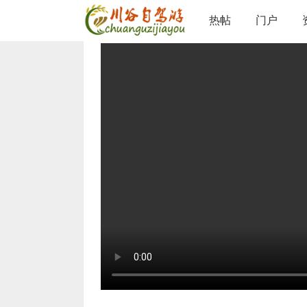
论坛
热帖片区
热帖左栏
查看内容
热帖
门户
›
›
›
太湖静山夕阳观景处
©
admin
/ 2025-3-8 19:27 /
0 人收藏