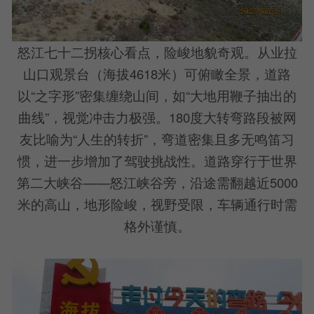
怒江七十二拐核心看点，险峻地貌奇观。从业拉
山口观景台（海拔4618米）可俯瞰全景，道路
以“之字形”密集缠绕山间，如“大地用鞭子抽出的
曲线”，视觉冲击力极强。180度大转弯路段被网
友比喻为“人生的转折”，弯道密集且多无鸣笛习
惯，进一步增加了驾驶挑战性。道路穿行于世界
第二大峡谷——怒江峡谷旁，沿途需翻越近5000
米的高山，地形险峻，视野受限，车辆通行时需
格外谨慎。