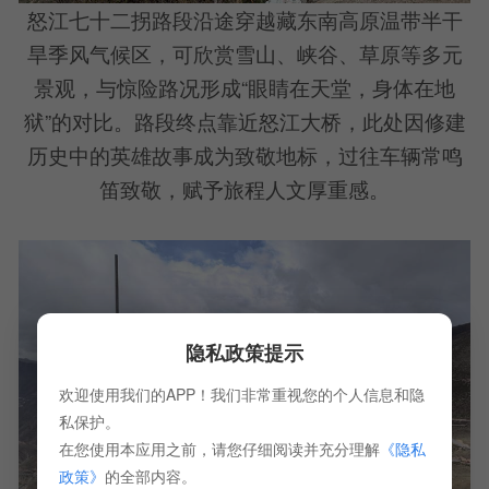
怒江七十二拐路段沿途穿越藏东南高原温带半干
旱季风气候区，可欣赏雪山、峡谷、草原等多元
景观，与惊险路况形成“眼睛在天堂，身体在地
狱”的对比。路段终点靠近怒江大桥，此处因修建
历史中的英雄故事成为致敬地标，过往车辆常鸣
笛致敬，赋予旅程人文厚重感。
隐私政策提示
欢迎使用我们的APP！我们非常重视您的个人信息和隐
私保护。
在您使用本应用之前，请您仔细阅读并充分理解
《隐私
政策》
的全部内容。