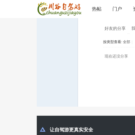
分享
热帖
门户
川
›
好友的分享
按类型查看:
全部
|
谷
现在还没分享
自
驾
让自驾游更真实安全