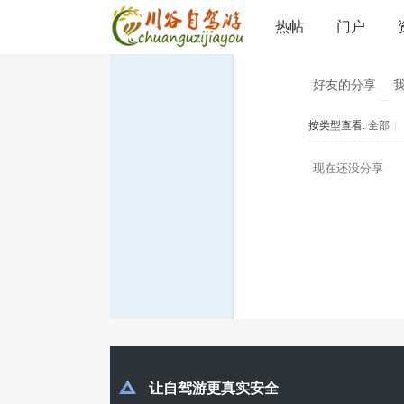
分享
热帖
门户
川
›
好友的分享
按类型查看:
全部
|
谷
现在还没分享
自
驾
让自驾游更真实安全