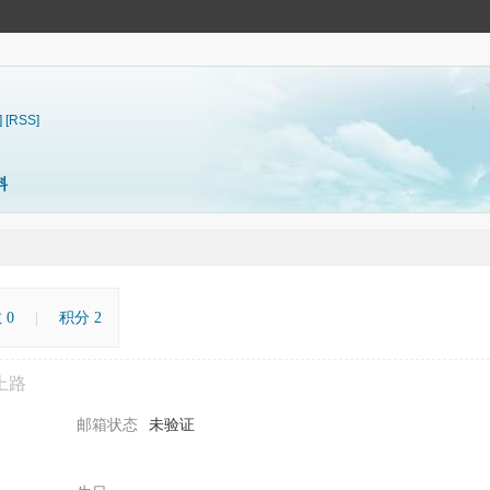
]
[RSS]
料
 0
|
积分 2
上路
邮箱状态
未验证