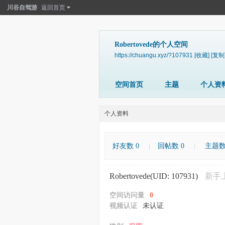
川谷自驾游
返回首页
Robertovede的个人空间
https://chuangu.xyz/?107931
[收藏]
[复制
空间首页
主题
个人资
个人资料
好友数 0
|
回帖数 0
|
主题数
Robertovede
(UID: 107931)
新手
空间访问量
0
视频认证
未认证