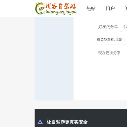
分享
热帖
门户
川
›
好友的分享
按类型查看:
全部
|
谷
现在还没分享
自
驾
让自驾游更真实安全