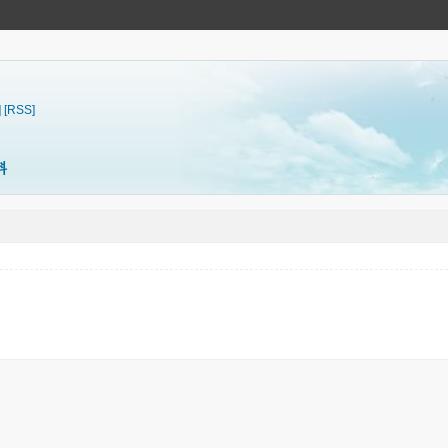
]
[RSS]
料