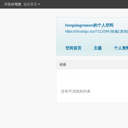
川谷自驾游
返回首页
foregoingremors的个人空间
https://chuangu.xyz/?112096
[收藏]
[复制
空间首页
主题
个人资
相册
没有可浏览的列表