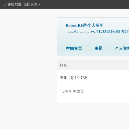
川谷自驾游
返回首页
RobertRF的个人空间
https://chuangu.xyz/?112215
[收藏]
[复制
空间首页
主题
个人资
好友
当前共有
0
个好友
没有相关成员