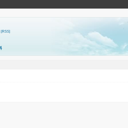
]
[RSS]
料