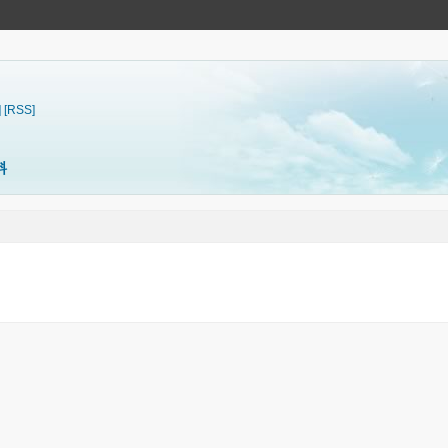
]
[RSS]
料