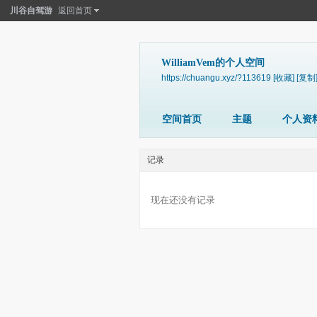
川谷自驾游
返回首页
WilliamVem的个人空间
https://chuangu.xyz/?113619
[收藏]
[复制
空间首页
主题
个人资
记录
现在还没有记录