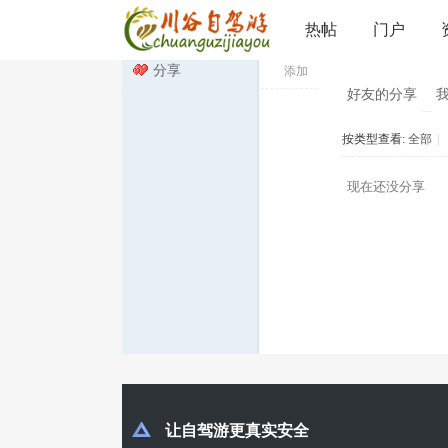
分享
热帖
门户
川
›
分享
添加
好友的分享
按类型查看:
全部
|
谷
现在还没分享
自
驾
让自驾游更真实安全