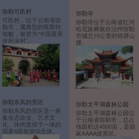
弥勒可邑村
弥勒寺
可邑村，位于云南省弥
弥勒寺位于云南省红河
勒市，属典型的喀斯特
哈尼族彝族自治州弥勒
地貌，被誉为“中国最美
市城北10公里的锦屏山
休闲乡村”。
腰。
弥勒东风韵景区
弥勒太平湖森林公园
弥勒东风韵景区是一座
弥勒太平湖森林公园位
集生态农业、艺术文
于云南省弥勒市，总占
化、休闲度假于一体的
地面积达4500亩，是国
国家4级旅游综合体。
家AAAA级景区。