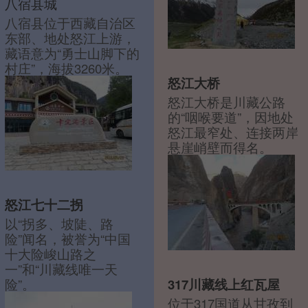
八宿县城
八宿县位于西藏自治区
东部、地处怒江上游，
藏语意为“勇士山脚下的
村庄”，海拔3260米。
怒江大桥
怒江大桥是川藏公路
的“咽喉要道”，因地处
怒江最窄处、连接两岸
悬崖峭壁而得名。
怒江七十二拐
以“拐多、坡陡、路
险”闻名，被誉为“中国
十大险峻山路之
一”和“川藏线唯一天
险”。
317川藏线上红瓦屋
位于317国道从甘孜到