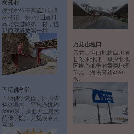
岗托村
岗托村位于西藏江达县
岗托镇，是317国道川
藏北线进藏第一村，也
是西藏解放第一村。
乃龙山垭口
乃龙山垭口地处四川省
甘孜州北部，是康北地
区腹心地带的重要地理
节点，海拔高达4580
米。
五明佛学院
五明佛学院位于四川省
色达县内，平均海拔约
3900米，是世界上最大
的佛学院，其规模令人
震撼。