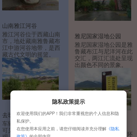
山南雅江河谷
雅江河谷位于西藏山南
雅尼国家湿地公园
市，地处藏南雅鲁藏布
雅尼国家湿地公园是雅
江中游河谷地带，是西
鲁藏布江与尼洋河在此
藏古代文明的摇篮。
交汇，两江汇流处呈现
出颜色不同的景象。
隐私政策提示
欢迎使用我们的APP！我们非常重视您的个人信息和隐
去珠峰大本营沿途拍
私保护。
车辆沿峡谷行驶，右侧
珠峰大本营
在您使用本应用之前，请您仔细阅读并充分理解
《隐私
可见绒布冰川的冰舌景
珠峰大本营是为保护环
观，灰白色的冰塔林与
政策》
的全部内容。