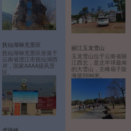
抚仙湖禄充景区
丽江玉龙雪山
抚仙湖禄充景区坐落于
玉龙雪山位于云南省丽
云南省澄江市抚仙湖西
江西北，是北半球最南
岸，国家AAAA级风景
的大雪山，主峰扇子陡
区。
海拔5596米。
虎跳峡