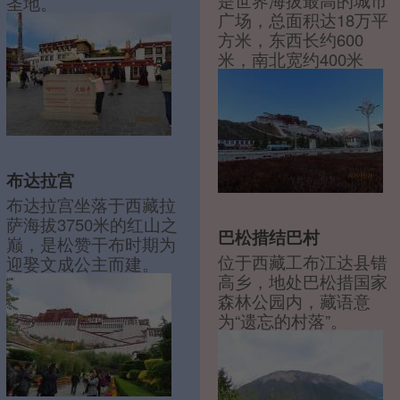
是世界海拔最高的城市
圣地。
广场，总面积达18万平
方米，东西长约600
米，南北宽约400米
布达拉宫
布达拉宫坐落于西藏拉
萨海拔3750米的红山之
巴松措结巴村
巅，是松赞干布时期为
位于西藏工布江达县错
迎娶文成公主而建。
高乡，地处巴松措国家
森林公园内，藏语意
为“遗忘的村落”。