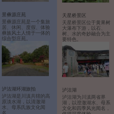
景彝源庄苑
天星桥景区
景彝源庄苑是一个集旅
天星桥景区位于黄果树
居、休闲、度假、体验
大瀑布下游，以石、
彝族风土人情于一体的
树、水的奇妙融合为主
综合型庄苑。
要特色。
泸沽湖环湖旅拍
泸沽湖
泸沽湖是川滇共辖的高
泸沽湖为川滇两省界
原淡水湖，以清澈湖
湖，以澄澈湖水、母系
水、母系氏族文化闻
文化和四季风光闻名，
名。
值得深度体验。