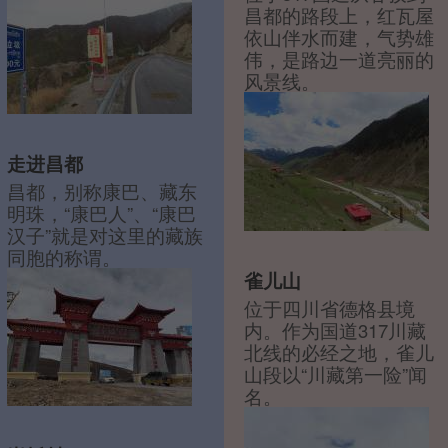
昌都的路段上，红瓦屋
依山伴水而建，气势雄
伟，是路边一道亮丽的
风景线。
走进昌都
昌都，别称康巴、藏东
明珠，“康巴人”、“康巴
汉子”就是对这里的藏族
同胞的称谓。
雀儿山
位于四川省德格县境
内。作为国道317川藏
北线的必经之地，雀儿
山段以“川藏第一险”闻
名。