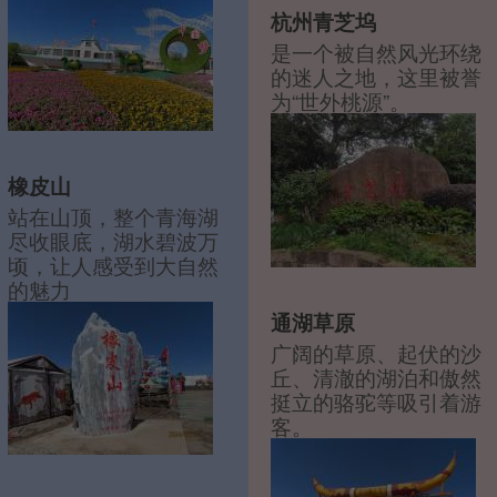
杭州青芝坞
是一个被自然风光环绕
的迷人之地，这里被誉
为“世外桃源”。
橡皮山
站在山顶，整个青海湖
尽收眼底，湖水碧波万
顷，让人感受到大自然
的魅力
通湖草原
广阔的草原、起伏的沙
丘、清澈的湖泊和傲然
挺立的骆驼等吸引着游
客。