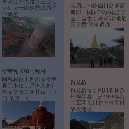
青衣江和大渡河三江汇
峨眉山地处四川盆地西
流处凌云山栖霞峰的临
南部，国家5A级旅游景
江峭壁上。
区，自古以来就以“峨眉
天下秀”闻名遐迩。
得荣瓦卡镇阿称村
阿称村位于四川省得荣
贺龙桥
县瓦卡镇，是进入长征
贺龙桥位于四川省甘孜
国家文化公园甘孜“南大
州得荣县，是1936年红
门”的第一村
二军团入川北上的关键
战役遗址。