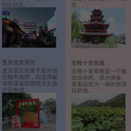
533.55亩。
史。
贵州龙宫景区
安顺十里荷廊
龙宫景区坐落于贵州省
安顺十里荷廊是一个集
安顺市南郊，由龙潭秘
农业休闲、观光体验、
境和通漩田园两大主题
美食品尝为一体的旅游
片区构成。
目的地。