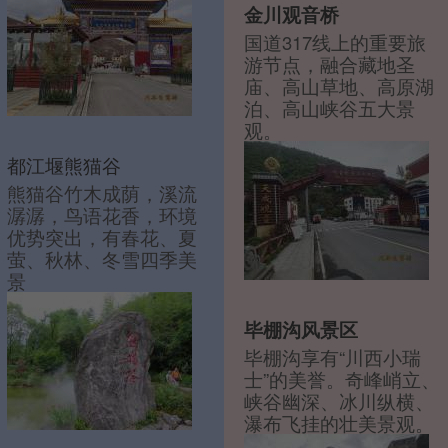
金川观音桥
国道317线上的重要旅
游节点，融合藏地圣
庙、高山草地、高原湖
泊、高山峡谷五大景
观。
都江堰熊猫谷
熊猫谷竹木成荫，溪流
潺潺，鸟语花香，环境
优势突出，有春花、夏
萤、秋林、冬雪四季美
景
毕棚沟风景区
毕棚沟享有“川西小瑞
士”的美誉。奇峰峭立、
峡谷幽深、冰川纵横、
瀑布飞挂的壮美景观。