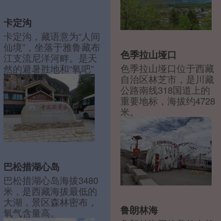
卡定沟
卡定沟，藏语意为“人间
仙境”，坐落于雅鲁藏布
色季拉山垭口
江支流尼洋河畔。是天
色季拉山垭口位于西藏
然的避暑胜地和“氧吧”
自治区林芝市，是川藏
公路南线318国道上的
重要地标，海拔约4728
米。
巴松措湖心岛
巴松措湖心岛海拔3480
米，是西藏海拔最低的
大湖，景区森林密布，
鲁朗林海
氧气含量高。