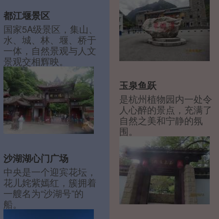
都江堰景区
国家5A级景区，集山、
水、城、林、堰、桥于
一体，自然景观与人文
景观交相辉映。
玉泉鱼跃
是杭州植物园内一处令
人心醉的景点，充满了
自然之美和宁静的氛
围。
沙湖湖心门广场
中央是一个迎宾花坛，
花儿姹紫嫣红，簇拥着
一艘名为“沙湖号”的
船。