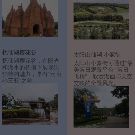
抚仙湖樱花谷
太阳山仙湖·小篆街
抚仙湖樱花谷，在阳光
太阳山小篆街可通过“最
和湖水的抚摸下展现出
美落日观景平台”“落日
独特的魅力，享有“云南
飞桥”，欣赏湖面与天空
小三亚”之称。
交映的全景风光。