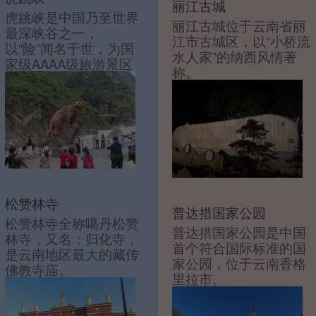
丽江古城
虎跳峡是中国乃至世界
丽江古城位于云南省丽
最深峡谷之一，
江市古城区，以“小桥流
以“险”闻名于世，为国
水人家”的纳西风情著
家级AAAA级旅游景区
称。
松赞林寺
普达措国家公园
松赞林寺全称噶丹松赞
普达措国家公园是中国
林寺，又名：归化寺，
首个符合国际标准的国
是云南地区最大的藏传
家公园，位于云南香格
佛教寺庙。
里拉市。