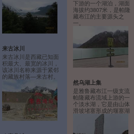
下游的一个湖泊，湖面
海拔约3807米，是帕隆
藏布江的主要源头之
一。
来古冰川
来古冰川是西藏已知面
积最大、最宽的冰川，
该冰川名称来源于紧邻
的藏族村落—来古村。
然乌湖上集
是雅鲁藏布江一级支流
帕隆藏布流域上游的一
个淡水湖，它是由山体
滑坡堵塞形成的堰塞湖