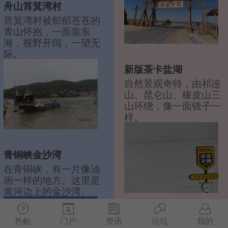
舟山筲箕湾村
筲箕湾村被郁郁苍苍的
青山怀抱，一面靠东
海，视野开阔，一望无
际。
新版茶卡盐湖
自然景观奇特，由祁连
山、昆仑山、橡皮山三
山环绕，像一面镜子一
样。
青铜峡金沙湾
在青铜峡，有一片像油
画一样的地方。这里是
黄河边上的金沙湾。
西安华清宫
热帖
门户
资讯
论坛
我的