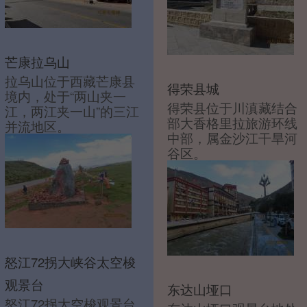
芒康拉乌山
拉乌山位于西藏芒康县
得荣县城
境内，处于“两山夹一
得荣县位于川滇藏结合
江，两江夹一山”的三江
部大香格里拉旅游环线
并流地区。
中部，属金沙江干旱河
谷区。
怒江72拐大峡谷太空梭
观景台
东达山垭口
怒江72拐太空梭观景台