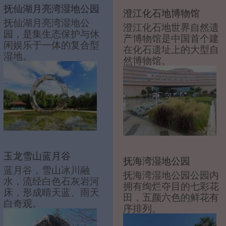
抚仙湖月亮湾湿地公园
澄江化石地博物馆
抚仙湖月亮湾湿地公
澄江化石地世界自然遗
园，是集生态保护与休
产博物馆是中国首个建
闲娱乐于一体的复合型
在化石遗址上的大型自
湿地。
然博物馆。
玉龙雪山蓝月谷
抚海湾湿地公园
蓝月谷，雪山冰川融
抚海湾湿地公园公园内
水，流经白色石灰岩河
拥有绚烂夺目的七彩花
床，形成晴天蓝、雨天
田，五颜六色的鲜花有
白奇观。
序排列。