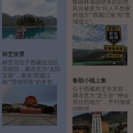
鲁朗林海因绝美的自然
风光被誉为“叫人不想家
的地方”“西藏江南”和“雪
域瑞士”。
林芝街景
林芝市位于西藏自治区
东南部，藏语意为“太阳
宝座”，素有“西藏江
鲁朗小镇上集
南”“雪域明珠”的美誉。
位于西藏林芝市东部，
藏语意为“龙王谷”“神仙
居住的地方”，平均海拔
3385米。