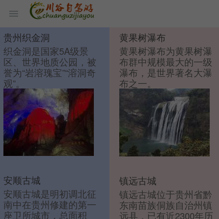
贵州织金洞
黄果树瀑布
织金洞是国家5A级景
黄果树瀑布为黄果树瀑
区、世界地质公园，被
布群中规模最大的一级
誉为“岩溶瑰宝”“溶洞奇
瀑布，是世界著名大瀑
观”。
布之一。
安顺古城
镇远古城
安顺古城是明初调北征
镇远古城位于贵州省黔
南中在贵州修建的第一
东南苗族侗族自治州镇
座卫所城市，总面积
远县，已有近2300年历