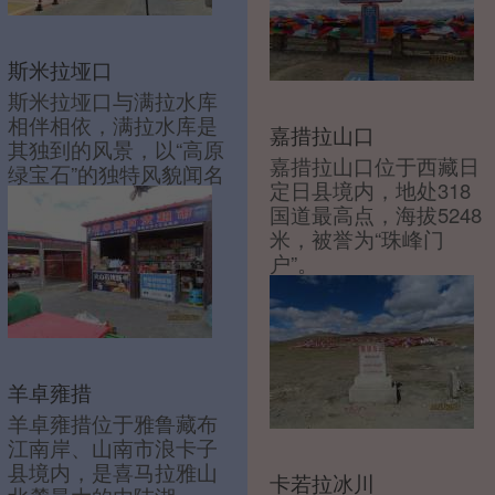
斯米拉垭口
斯米拉垭口与满拉水库
相伴相依，满拉水库是
嘉措拉山口
其独到的风景，以“高原
嘉措拉山口位于西藏日
绿宝石”的独特风貌闻名
定日县境内，地处318
国道最高点，海拔5248
米，被誉为“珠峰门
户”。
羊卓雍措
羊卓雍措位于雅鲁藏布
江南岸、山南市浪卡子
县境内，是喜马拉雅山
卡若拉冰川