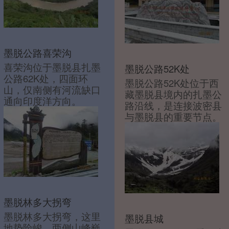
墨脱公路喜荣沟
喜荣沟位于墨脱县扎墨
墨脱公路52K处
公路62K处，四面环
墨脱公路52K处位于西
山，仅南侧有河流缺口
藏墨脱县境内的扎墨公
通向印度洋方向。
路沿线，是连接波密县
与墨脱县的重要节点。
墨脱林多大拐弯
墨脱林多大拐弯，这里
墨脱县城
地势险峻，两侧山峰巍