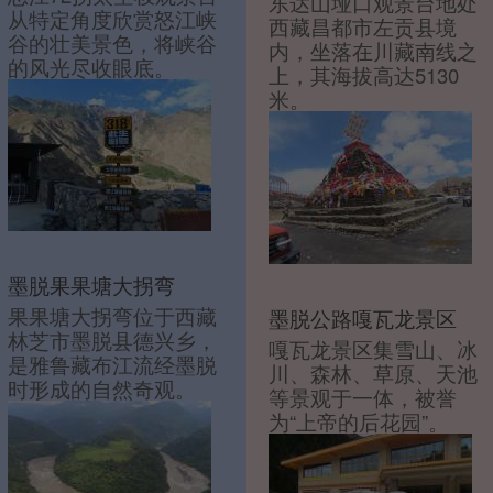
东达山垭口观景台地处
从特定角度欣赏怒江峡
西藏昌都市左贡县境
谷的壮美景色，将峡谷
内，坐落在川藏南线之
的风光尽收眼底。
上，其海拔高达5130
米。
墨脱果果塘大拐弯
果果塘大拐弯位于西藏
墨脱公路嘎瓦龙景区
林芝市墨脱县德兴乡，
嘎瓦龙景区集雪山、冰
是雅鲁藏布江流经墨脱
川、森林、草原、天池
时形成的自然奇观。
等景观于一体，被誉
为“上帝的后花园”。