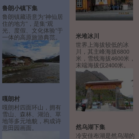
鲁朗小镇下集
鲁朗镇藏语意为“神仙居
住的地方”，是集“观
光、度假、文化体验”于
米堆冰川
一体的高原旅游典范。
世界上海拔较低的冰
川，其主峰海拔6800
米，雪线海拔4600米，
末端海拔仅2400米。
嘎朗村
嘎朗村四面环山，拥有
雪山、森林、湖泊、草
地等多元地貌，构成诗
然乌湖下集
意田园画面。
冷安佳布湖是然乌湖的