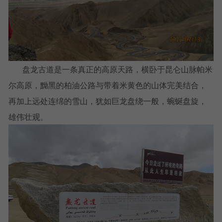
盘龙古道是一条真正的高原天路，横卧于昆仑山脉帕米
尔高原，黝黑的柏油公路与带着米黄色的山体完美结合，
再加上远处连绵的雪山，犹如巨龙盘绕一般，蜿蜒盘旋，
雄伟壮观。