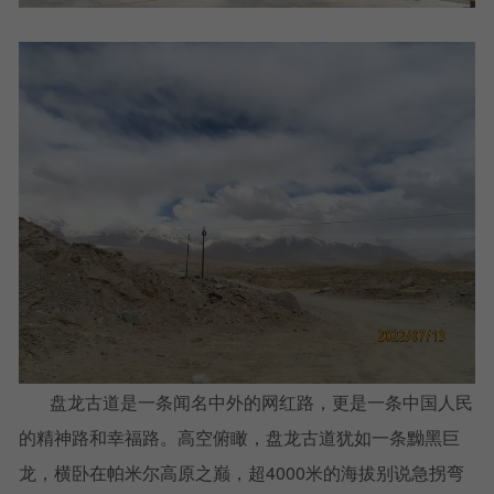
盘龙古道是一条闻名中外的网红路，更是一条中国人民
的精神路和幸福路。高空俯瞰，盘龙古道犹如一条黝黑巨
龙，横卧在帕米尔高原之巅，超4000米的海拔别说急拐弯