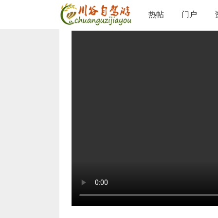
论坛
精彩游记
视频聚焦
查看内容
热帖
门户
›
›
›
呼伦贝尔室韦口岸
©
admin
/ 2023-3-11 09:56 /
0 人收藏