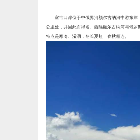
室韦口岸位于中俄界河额尔古纳河中游东岸，属
公里处，并因此而得名。西隔额尔古纳河与俄罗斯
特点是寒冷、湿润，冬长夏短，春秋相连。