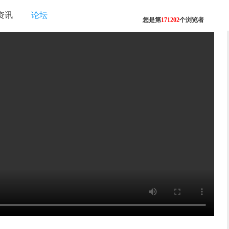
资讯
论坛
您是第
171202
个浏览者