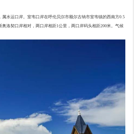
水运口岸。室韦口岸在呼伦贝尔市额尔古纳市室韦镇的西南方0.5
奥洛契口岸相对，两口岸相距1公里，两口岸码头相距200米。气候