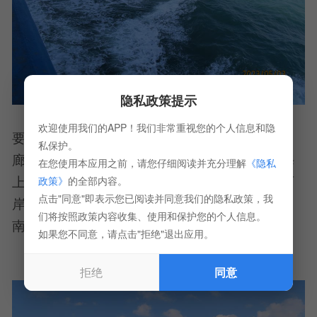
隐私政策提示
琼州海峡是广东海区与北部湾海上交通的重
欢迎使用我们的APP！我们非常重视您的个人信息和隐
要通道，沟通北部湾和南海中、东部的海上走
私保护。
廊，也是广州、湛江至海南、广西以及越南的海
在您使用本应用之前，请您仔细阅读并充分理解
《隐私
上交通捷径，著名的粤海铁路火车轮渡实现了两
政策》
的全部内容。
点击"同意"即表示您已阅读并同意我们的隐私政策，我
岸铁路连接。1950年解放军跨琼州海峡解放海
们将按照政策内容收集、使用和保护您的个人信息。
南，创造了以木船打败兵舰的海战奇迹。
如果您不同意，请点击"拒绝"退出应用。
拒绝
同意