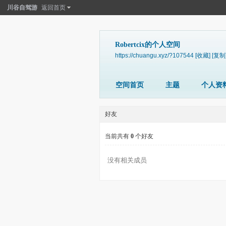
川谷自驾游
返回首页
Robertcix的个人空间
https://chuangu.xyz/?107544
[收藏]
[复制
空间首页
主题
个人资
好友
当前共有
0
个好友
没有相关成员