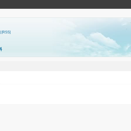
]
[RSS]
料