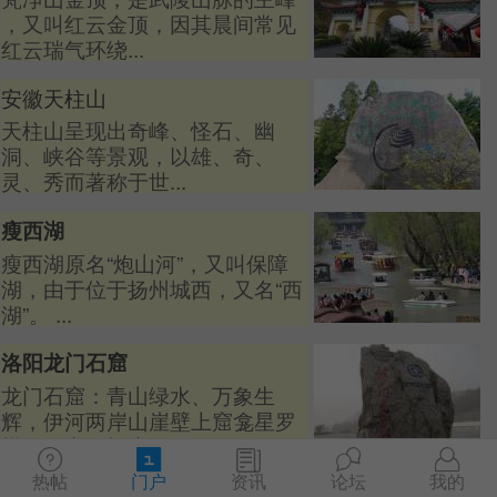
，又叫红云金顶，因其晨间常见
红云瑞气环绕...
安徽天柱山
天柱山呈现出奇峰、怪石、幽
洞、峡谷等景观，以雄、奇、
灵、秀而著称于世...
瘦西湖
瘦西湖原名“炮山河”，又叫保障
湖，由于位于扬州城西，又名“西
湖”。 ...
洛阳龙门石窟
龙门石窟：青山绿水、万象生
辉，伊河两岸山崖壁上窟龛星罗
棋布、密如蜂房 ...
热帖
门户
资讯
论坛
我的
韶山