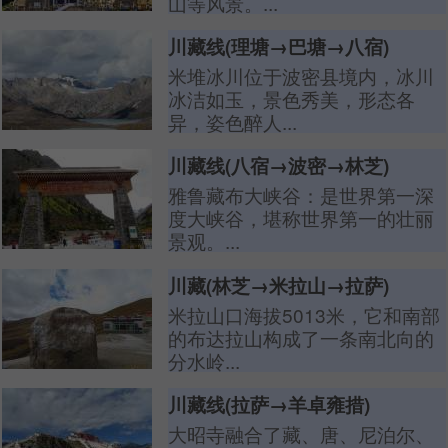
山等风景。...
川藏线(理塘→巴塘→八宿)
米堆冰川位于波密县境内，冰川
冰洁如玉，景色秀美，形态各
异，姿色醉人...
川藏线(八宿→波密→林芝)
雅鲁藏布大峡谷：是世界第一深
度大峡谷，堪称世界第一的壮丽
景观。...
川藏(林芝→米拉山→拉萨)
米拉山口海拔5013米，它和南部
的布达拉山构成了一条南北向的
分水岭...
川藏线(拉萨→羊卓雍措)
大昭寺融合了藏、唐、尼泊尔、