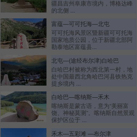
疆昌吉州阜康市境内，博格达峰
的北侧 ...
富蕴—可可托海—北屯
可可托海风景区暨新疆可可托海
国家地质公园，位于新疆北部阿
勒泰地区富蕴县...
北屯—(途经布尔津)白哈巴
白哈巴村被称为西北第一村，地
处中国最西北角哈巴河县铁热克
提乡境内 ...
白哈巴—喀纳斯—禾木
喀纳斯是蒙古语，意为“美丽富
饶、神秘莫测”。喀纳斯自然景观
保护区位于 ...
禾木—五彩滩 —布尔津