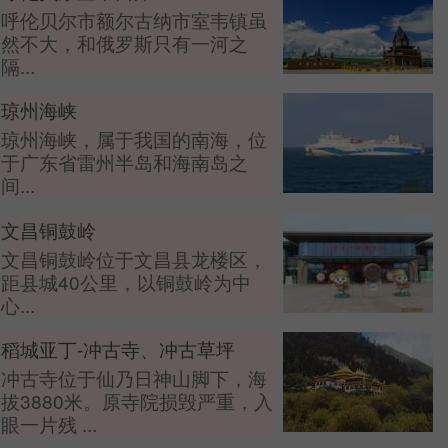
呼伦贝尔市额尔古纳市室韦镇虽
然不大，和俄罗斯只有一河之
隔...
琼州海峡
琼州海峡，属于我国的南海，位
于广东省雷州半岛和海南岛之
间...
文昌铜鼓岭
文昌铜鼓岭位于文昌县龙楼区，
距县城40公里，以铜鼓岭为中
心...
稻城亚丁-冲古寺、冲古草坪
冲古寺位于仙乃日神山脚下，海
拔3880米。原寺院损毁严重，入
眼一片残 ...