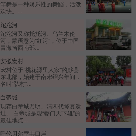
竿舞是一种娱乐性的舞蹈，活泼
欢快。...
沱沱河
沱沱河又称托托河、乌兰木伦
河，蒙语意为“红河”，位于中国
青海省西南部...
安徽宏村
宏村位于“桃花源里人家”的黟县
东北部，始建于南宋绍兴年间，
名叫“弘村”...
白帝城
现存白帝城乃明、清两代修复遗
址。 白帝城是观“夔门天下雄”的
最佳地点...
呼伦贝尔室韦口岸