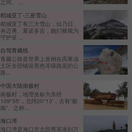
之间。 ...
稻城亚丁-三座雪山
稻城亚丁有三大雪山，仙乃日、
央迈勇、夏诺多吉，她们被视为
守护亚 ...
自驾青藏线
青藏公路是世界上首例在高寒冻
土区全部铺设黑色等级路面的公
路...
中国大陆南极村
南极村，地理坐标为东经
109°55′，北纬20°13′，古有“极
南”、之称...
海口湾
海口湾是海口市北部秀英港到万