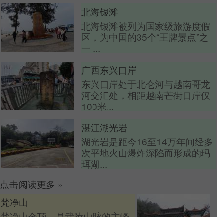
北海银滩
北海银滩被列为国家级旅游度假
区，为中国的35个“王牌景点”之
一 ...
广西东兴口岸
东兴口岸处于北仑河与越南哥龙
河交汇处，相距越南芒街口岸仅
100米...
湛江湖光岩
湖光岩是距今16至14万年间经多
次平地火山爆炸深陷而形成的玛
珥湖...
点击阅读更多
»
梵净山
梵净山金顶，是武陵山脉的主峰