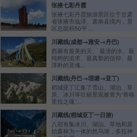
张掖七彩丹霞
张掖七彩丹霞旅游景区位于甘肃
省张掖市临泽、肃南县境内，景
区总面积50平 ...
川藏线(成都→雅安→丹巴)
西藏有最美的天、 最清的水、最
纯粹的追求、最真挚的信仰、最
淳朴的灵魂...
川藏线(丹巴→理塘→亚丁)
稻城亚丁汇集了雪山、湖泊、草
原、冰川等壮丽景观被誉为“香格
里拉之魂”...
川藏线(稻城亚丁一日游)
八宿有集冰川、湖泊、草地和原
始森林为一体的然乌湖，多拉神