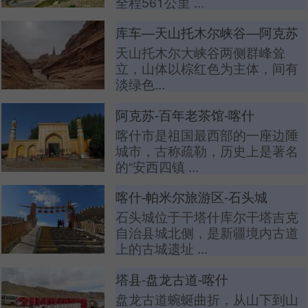
全程561公里 ...
库车—天山托木尔峡谷—阿克苏
天山托木尔大峡谷两侧群峰耸
立，山体以棕红色为主体，间有
淡绿色...
阿克苏-百年老茶馆-喀什
喀什市是祖国最西部的一座边陲
城市，古称疏勒，历史上是著名
的“安西四镇 ...
喀什-帕米尔旅游区-石头城
石头城位于干塔什库尔干塔吉克
自治县城北侧，是新疆境内古道
上的古城遗址 ...
塔县-盘龙古道-喀什
盘龙古道蜿蜒曲折，从山下到山