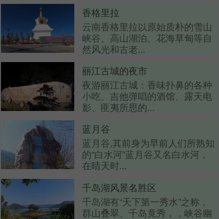
香格里拉
云南香格里拉以原始质朴的雪山
峡谷、高山湖泊、花海草甸等自
然风光和古老...
丽江古城的夜市
夜游丽江古城：香味扑鼻的各种
小吃、吉他弹唱的酒馆、露天电
影、匪夷所思的...
蓝月谷
蓝月谷,其前身为早前人们所熟知
的“白水河”蓝月谷又名白水河，
在晴天时...
千岛湖风景名胜区
千岛湖有“天下第一秀水”之称，
群山叠翠、千岛竟秀，，峡谷幽