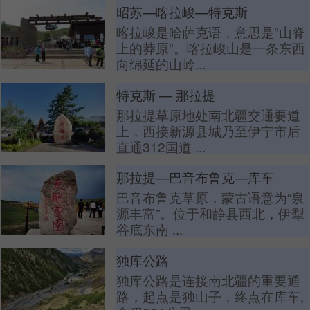
昭苏—喀拉峻—特克斯
喀拉峻是哈萨克语，意思是"山脊
上的莽原"。喀拉峻山是一条东西
向绵延的山岭...
特克斯 — 那拉提
那拉提草原地处南北疆交通要道
上，西接新源县城乃至伊宁市后
直通312国道 ...
那拉提—巴音布鲁克—库车
巴音布鲁克草原，蒙古语意为“泉
源丰富”。位于和静县西北，伊犁
谷底东南 ...
独库公路
独库公路是连接南北疆的重要通
路，起点是独山子，终点在库车,