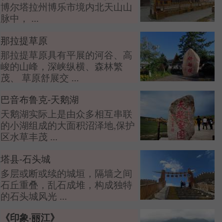
博尔塔拉州博乐市境内北天山山
脉中， ...
那拉提草原
那拉提草原具有平展的河谷、高
峻的山峰，深峡纵横、森林繁
茂、 草原舒展交 ...
巴音布鲁克-天鹅湖
天鹅湖实际上是由众多相互串联
的小湖组成的大面积沼泽地,保护
区水草丰茂 ...
塔县-石头城
多层或断或续的城垣，隔墙之间
石丘重叠，乱石成堆，构成独特
的石头城风光 ...
《印象·丽江》