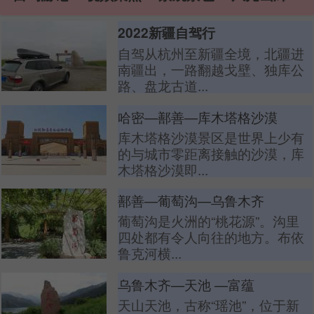
2022新疆自驾行
自驾从杭州至新疆全境，北疆进
南疆出，一路翻越戈壁、独库公
路、盘龙古道...
哈密—鄯善—库木塔格沙漠
库木塔格沙漠景区是世界上少有
的与城市零距离接触的沙漠，库
木塔格沙漠即...
鄯善—葡萄沟—乌鲁木齐
葡萄沟是火洲的“桃花源”。沟里
四处都有令人向往的地方。布依
鲁克河横...
乌鲁木齐—天池 —富蕴
天山天池，古称“瑶池”，位于新