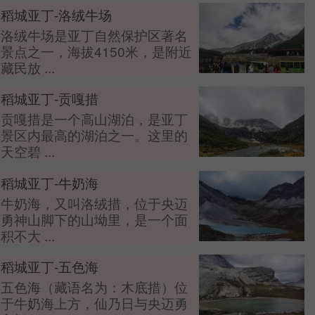
稻城亚丁-洛绒牛场
洛绒牛场是亚丁自然保护区著名
景点之一，海拔4150米，是附近
藏民放 ...
稻城亚丁-贡嘎措
贡嘎措是一个高山湖泊，是亚丁
景区内最高的湖泊之一。这里的
天空碧 ...
稻城亚丁-牛奶海
牛奶海，又叫洛绒措，位于央迈
勇神山脚下的山坳里，是一个面
积不大 ...
稻城亚丁-五色海
五色海（藏语名为：木底措）位
于牛奶海上方，仙乃日与央迈勇