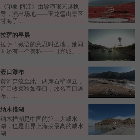
《印象·丽江》由导演张艺谋执
导，演出场地——玉龙雪山景区
甘海子...
拉萨的早晨
拉萨！藏语的意思叫圣地，她同
时还有一个美称——日光城。...
壶口瀑布
黄河奔流至此，两岸石壁峭立，
河口收束狭如壶口，故名壶口瀑
布。...
纳木措湖
纳木措湖是中国的第二大咸水
湖，也是世界上海拔最高的咸水
湖。...