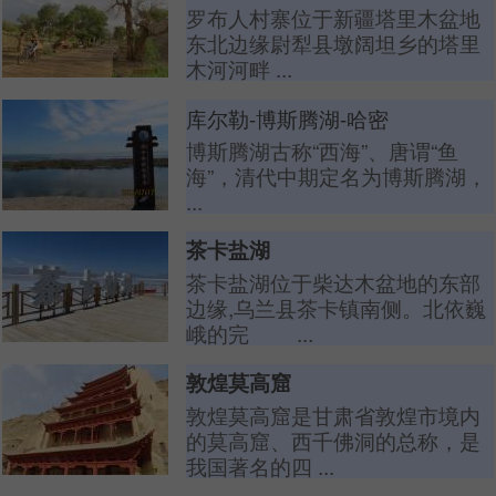
罗布人村寨位于新疆塔里木盆地
东北边缘尉犁县墩阔坦乡的塔里
木河河畔 ...
库尔勒-博斯腾湖-哈密
博斯腾湖古称“西海”、唐谓“鱼
海”，清代中期定名为博斯腾湖，
...
茶卡盐湖
茶卡盐湖位于柴达木盆地的东部
边缘,乌兰县茶卡镇南侧。北依巍
峨的完 ...
敦煌莫高窟
敦煌莫高窟是甘肃省敦煌市境内
的莫高窟、西千佛洞的总称，是
我国著名的四 ...