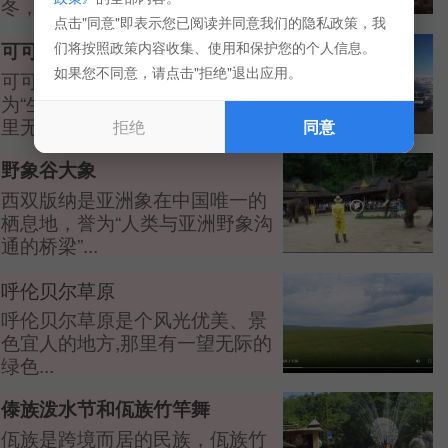
冬，...
点击"同意"即表示您已阅读并同意我们的隐私政策，我
们将按照政策内容收集、使用和保护您的个人信息。
可可西里
如果您不同意，请点击"拒绝"退出应用。
可可西里被各国学者和专家称
为“生命的禁区”的地方—可可西
里无人区。...
拒绝
同意
野象谷大象
西双版纳是亚洲象在中国唯一的
栖息地，誉为“人类与亚洲野象沟
通的桥梁”...
呼伦贝尔草原
呼伦贝尔草原是个风光优美、景
色宜人的地方,那里有一望无际的
绿色...
傣族泼水节和佤族竹竿舞
佤族是跨境而居的民族，佤族竹