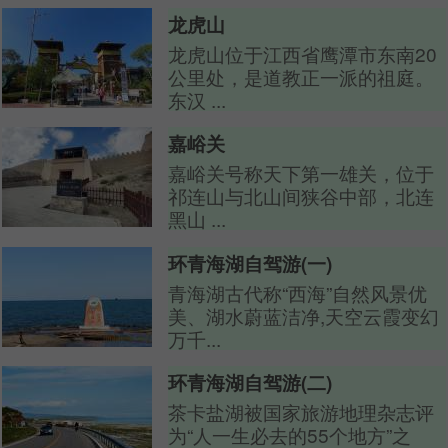
龙虎山
龙虎山位于江西省鹰潭市东南20
公里处，是道教正一派的祖庭。
东汉 ...
嘉峪关
嘉峪关号称天下第一雄关，位于
祁连山与北山间狭谷中部，北连
黑山 ...
环青海湖自驾游(一)
青海湖古代称“西海”自然风景优
美、湖水蔚蓝洁净,天空云霞变幻
万千...
环青海湖自驾游(二)
茶卡盐湖被国家旅游地理杂志评
为“人一生必去的55个地方”之