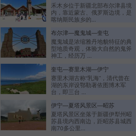
禾木乡位于新疆北部布尔津县境
内，靠近蒙古、俄罗斯边境，是
喀纳斯民族乡的...
布尔津—魔鬼城—奎屯
魔鬼城是浓缩雅丹地貌特征的典
型地质奇观，体验大自然的鬼斧
神工，经历万 ...
奎屯—赛里木湖—伊宁
赛里木湖古称“乳海”，清代曾在
湖的东岸设鄂勒著依图博木军
台，即三台 ...
伊宁—夏塔风景区—昭苏
夏塔风景区坐落于新疆伊犁州昭
苏县境内西南边，距昭苏县城西
南70多公里...