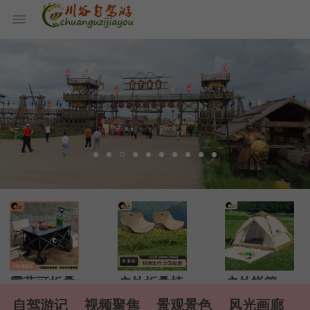
露营可折叠
户外折叠椅
户外帐篷
自驾游记
视频聚焦
景观景色
风光画廊
推车