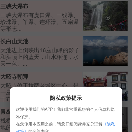
三峡大瀑布
三峡大瀑布有虎口瀑、一线瀑、
珍珠瀑、丫瀑、连环瀑、五扇瀑
等形态...
长白山天池
天池边上倒映出16座山峰的影子
和头顶上的蓝天，山水相连，水
天一色。...
大昭寺朝拜
大昭寺位于拉萨老城区中心，是
一座藏传佛教寺院，是藏王松赞
隐私政策提示
干布建造，...
欢迎使用我们的APP！我们非常重视您的个人信息和隐
青岛栈桥
私保护。
栈桥每到冬季都有从西伯利亚等
在您使用本应用之前，请您仔细阅读并充分理解
《隐私
地的海鸥陆陆续续来青岛越
政策》
的全部内容。