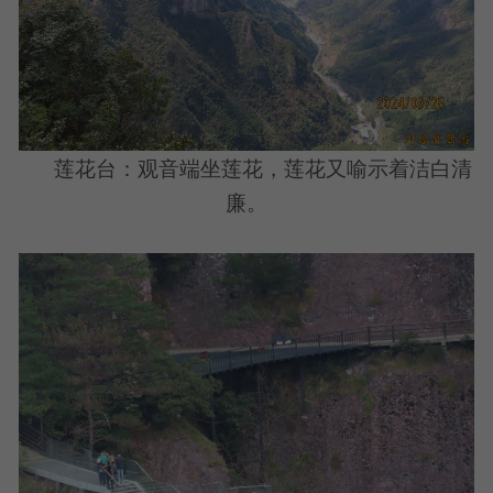
莲花台：观音端坐莲花，莲花又喻示着洁白清
廉。