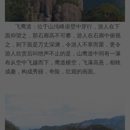
飞鹰道：位于山沌峰崖壁中穿行，游人在下
面仰望之，那石廊高不可攀，游人在石廊中俯视
之，则下面是万丈深渊，令游人不寒而栗，更令
游人欣赏后叫绝声不止的是，山鹰道中间有一瀑
布从空中飞越而下，鹰道横空，飞瀑高悬，相映
成趣，构成秀丽，奇险，壮观的画面。