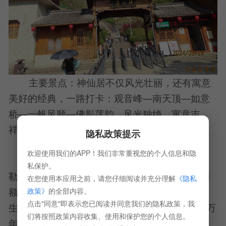
主要景点：神仙居不仅风光壮丽，还有寓意
美好的经典，一路打卡：观音峰—南天顶—如意
桥—一帆风顺—佛影莲韵，风光独绝，寓意吉
祥。
隐私政策提示
欢迎使用我们的APP！我们非常重视您的个人信息和隐
将军岩：是一块岩石，粗犷的线条简笔勾
私保护。
勒，速写出一个刚毅的将军头像。瞧，那宽阔的
在您使用本应用之前，请您仔细阅读并充分理解
《隐私
额头、挺直的鼻梁、微微上扬的嘴唇，栩栩如
政策》
的全部内容。
点击"同意"即表示您已阅读并同意我们的隐私政策，我
生，正深情凝视对面的“睡美人”。这一望，千年万
们将按照政策内容收集、使用和保护您的个人信息。
年，沉默的背影和骨缝长满草木，时间悠远，许