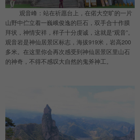
观音峰：站在祈愿台上，在偌大空旷的一片
山野中伫立着一巍峨俊逸的巨石，双手合十作膜
拜状，神情安祥，样子十分虔诚，这就是“观音”。
观音岩是神仙居景区标志，海拔919米，岩高200
多米。在这里你会再次感受到神仙居景区里山石
的神奇，不得不感叹大自然的鬼斧神工。