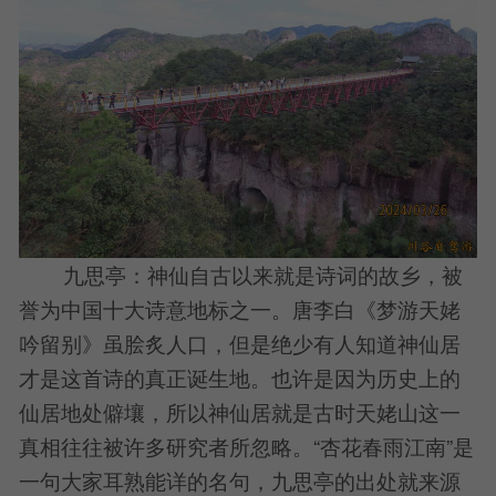
九思亭：神仙自古以来就是诗词的故乡，被
誉为中国十大诗意地标之一。唐李白《梦游天姥
吟留别》虽脍炙人口，但是绝少有人知道神仙居
才是这首诗的真正诞生地。也许是因为历史上的
仙居地处僻壤，所以神仙居就是古时天姥山这一
真相往往被许多研究者所忽略。“杏花春雨江南”是
一句大家耳熟能详的名句，九思亭的出处就来源