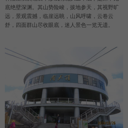
底绝壁深渊。其山势险峻，拔地参天，其视野旷
远，景观震撼，临崖远眺，山风呼啸，云卷云
舒，四面群山尽收眼底，迷人景色一览无遗。