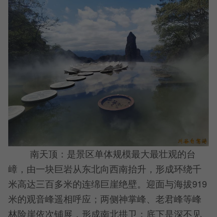
南天顶：是景区单体规模最大最壮观的台
嶂，由一块巨岩从东北向西南抬升，形成环绕千
米高达三百多米的连绵巨崖绝壁。迎面与海拔919
米的观音峰遥相呼应；两侧神掌峰、老君峰等峰
林险崖依次铺展，形成南北拱卫；底下是深不见