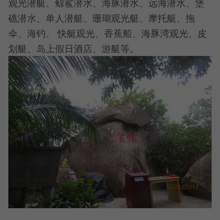
观光潜艇、鲸鲨潜水、海豚潜水、远海潜水、堡
礁潜水、单人潜艇、珊瑚观光艇、摩托艇、拖
伞、海钓、 快艇观光、香蕉船、海豚湾观光、皮
划艇、岛上假日酒店、游艇等。