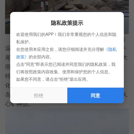
隐私政策提示
欢迎使用我们的APP！我们非常重视您的个人信息和隐
在冬季，人们经过分界洲岛时，会有强烈的
私保护。
温差变化感觉。在这里经常可以看到“牛头下雨牛
在您使用本应用之前，请您仔细阅读并充分理解
《隐私
尾晴”的奇观，分界洲岛牛岭的岭北天空阴雨 或大
政策》
的全部内容。
点击"同意"即表示您已阅读并同意我们的隐私政策，我
雨滂沱，岭南却是阳光灿烂。因所处的地理位置
们将按照政策内容收集、使用和保护您的个人信息。
特殊、气候特征独特和小岛地貌神似以及地域文
如果您不同意，请点击"拒绝"退出应用。
化特色鲜明等，分界洲岛有“美女岛”、“爱情
岛”、“无名岛”、“分界岛”等美誉。置身其中，令人
拒绝
同意
心旷神怡。