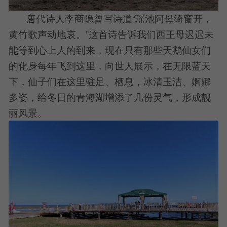
唐代诗人李商隐曾写诗道“瑶池阿母绮窗开，
黄竹歌声动地哀。”这首诗告诉我们西王母迟迟未
能等到心上人的到来，现在只有那些天鹅仙女们
的化身每年飞到这里，向世人展示，在无限蓝天
下，仙子们在这里驻足、栖息，冰清玉洁、婀娜
多姿，给冬日的青海湖增添了几份灵气，形成靓
丽风景。