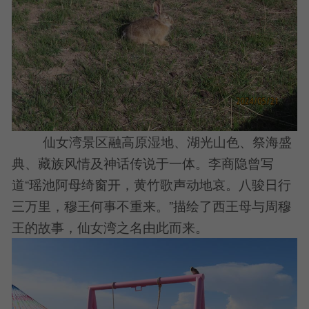
仙女湾景区融高原湿地、湖光山色、祭海盛
典、藏族风情及神话传说于一体。李商隐曾写
道“瑶池阿母绮窗开，黄竹歌声动地哀。八骏日行
三万里，穆王何事不重来。”描绘了西王母与周穆
王的故事，仙女湾之名由此而来。