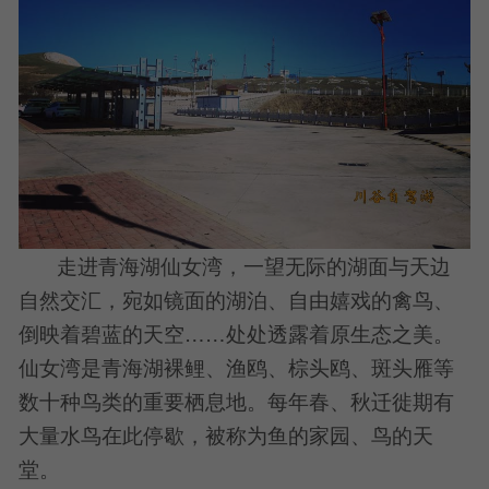
走进青海湖仙女湾，一望无际的湖面与天边
自然交汇，宛如镜面的湖泊、自由嬉戏的禽鸟、
倒映着碧蓝的天空……处处透露着原生态之美。
仙女湾是青海湖裸鲤、渔鸥、棕头鸥、斑头雁等
数十种鸟类的重要栖息地。每年春、秋迁徙期有
大量水鸟在此停歇，被称为鱼的家园、鸟的天
堂。