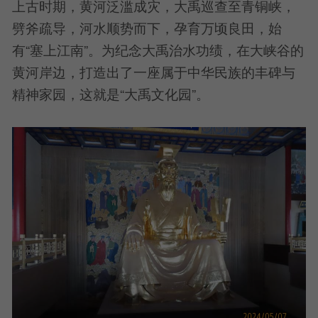
上古时期，黄河泛滥成灾，大禹巡查至青铜峡，
劈斧疏导，河水顺势而下，孕育万顷良田，始
有“塞上江南”。为纪念大禹治水功绩，在大峡谷的
黄河岸边，打造出了一座属于中华民族的丰碑与
精神家园，这就是“大禹文化园”。