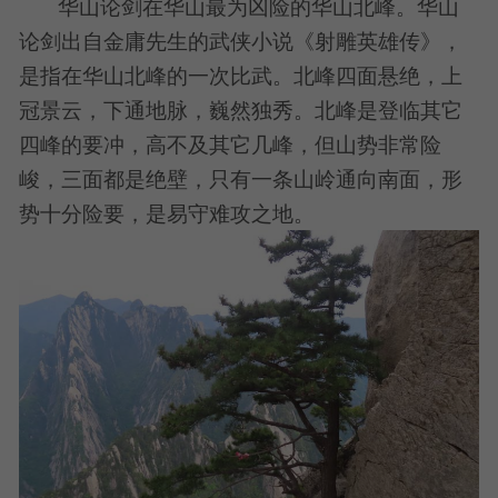
华山论剑在华山最为凶险的华山北峰。华山
论剑出自金庸先生的武侠小说《射雕英雄传》，
是指在华山北峰的一次比武。北峰四面悬绝，上
冠景云，下通地脉，巍然独秀。北峰是登临其它
四峰的要冲，高不及其它几峰，但山势非常险
峻，三面都是绝壁，只有一条山岭通向南面，形
势十分险要，是易守难攻之地。