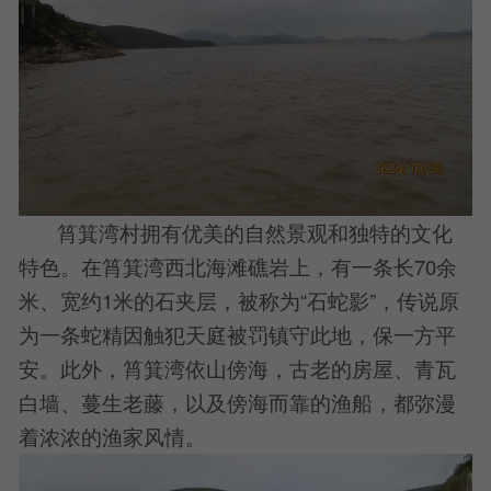
筲箕湾村拥有优美的自然景观和独特的文化
特色。在筲箕湾西北海滩礁岩上，有一条长70余
米、宽约1米的石夹层，被称为“石蛇影”，传说原
为一条蛇精因触犯天庭被罚镇守此地，保一方平
安。此外，筲箕湾依山傍海，古老的房屋、青瓦
白墙、蔓生老藤，以及傍海而靠的渔船，都弥漫
着浓浓的渔家风情。