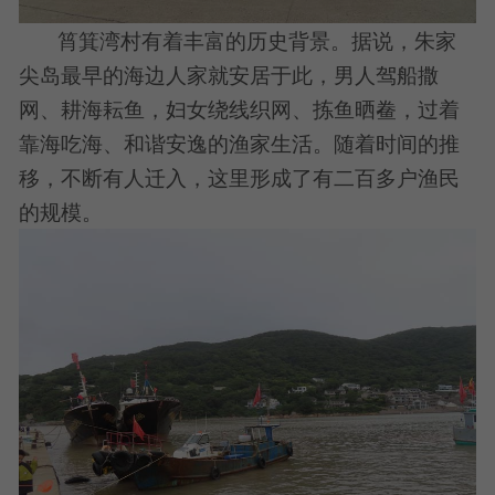
筲箕湾村有着丰富的历史背景。据说，朱家
尖岛最早的海边人家就安居于此，男人驾船撒
网、耕海耘鱼，妇女绕线织网、拣鱼晒鲞，过着
靠海吃海、和谐安逸的渔家生活。随着时间的推
移，不断有人迁入，这里形成了有二百多户渔民
的规模。