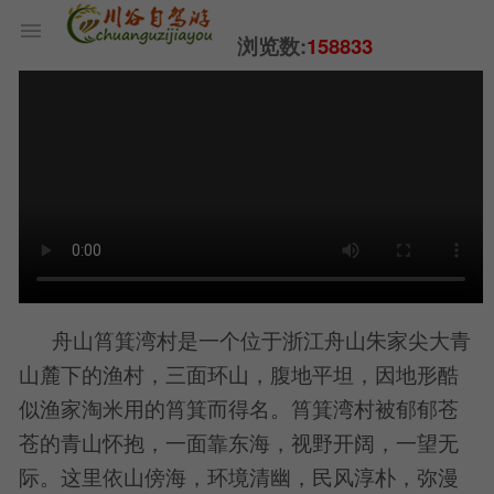
浏览数:
158833
舟山筲箕湾村是一个位于浙江舟山朱家尖大青
山麓下的渔村，三面环山，腹地平坦，因地形酷
似渔家淘米用的筲箕而得名。筲箕湾村被郁郁苍
苍的青山怀抱，一面靠东海，视野开阔，一望无
际。这里依山傍海，环境清幽，民风淳朴，弥漫