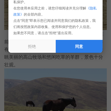
私保护。
在您使用本应用之前，请您仔细阅读并充分理解
《隐私
政策》
的全部内容。
点击"同意"即表示您已阅读并同意我们的隐私政策，我
们将按照政策内容收集、使用和保护您的个人信息。
如果您不同意，请点击"拒绝"退出应用。
橡皮山连绵起伏，像一座巨大的屏障耸立在
前方。其山路基础柔软，容易下沉，像橡皮一样
拒绝
同意
有弹性，因此得名。登上橡皮山的山口，可以远
眺美丽的高山牧场和悠闲吃草的羊群，景色十分
壮观。