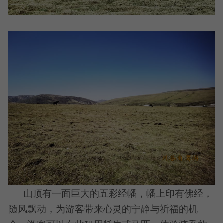
山顶有一面巨大的五彩经幡，幡上印有佛经，
随风飘动，为游客带来心灵的宁静与祈福的机