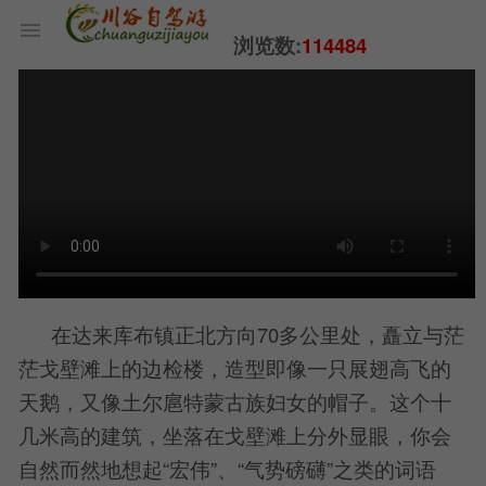
浏览数:
114484
在达来库布镇正北方向70多公里处，矗立与茫
茫戈壁滩上的边检楼，造型即像一只展翅高飞的
天鹅，又像土尔扈特蒙古族妇女的帽子。这个十
几米高的建筑，坐落在戈壁滩上分外显眼，你会
自然而然地想起“宏伟”、“气势磅礴”之类的词语