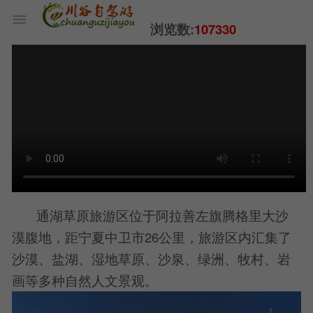
浏览数:
107330
通湖草原旅游区位于阿拉善左旗腾格里大沙
漠腹地，距宁夏中卫市26公里，旅游区内汇集了
沙漠、盐湖、湿地草原、沙泉、绿洲、牧村、岩
画等多种自然人文景观。