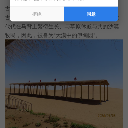
古盐道、大盛魁古驼道，还有古长城、古战场、
拒绝
同意
古买卖城遗址，流传千古的故事和传说以及世世
代代在马背上繁衍生长、与草原休戚与共的沙漠
牧民，因此，被誉为“大漠中的伊甸园”。