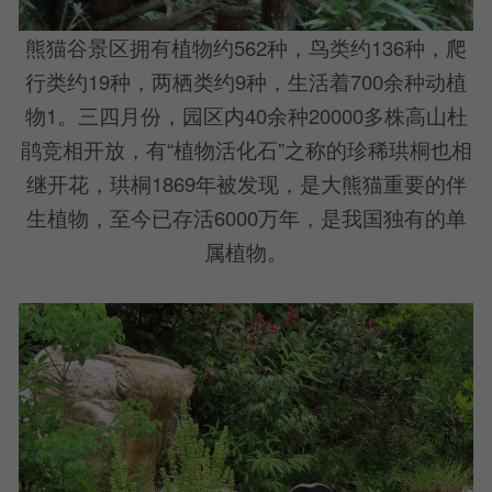
熊猫谷景区拥有植物约562种，鸟类约136种，爬
行类约19种，两栖类约9种，生活着700余种动植
物1。三四月份，园区内40余种20000多株高山杜
鹃竞相开放，有“植物活化石”之称的珍稀珙桐也相
继开花，珙桐1869年被发现，是大熊猫重要的伴
生植物，至今已存活6000万年，是我国独有的单
属植物。