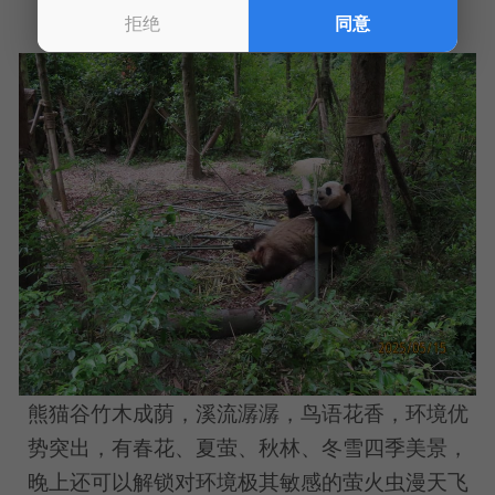
拒绝
同意
熊猫谷竹木成荫，溪流潺潺，鸟语花香，环境优
势突出，有春花、夏萤、秋林、冬雪四季美景，
晚上还可以解锁对环境极其敏感的萤火虫漫天飞