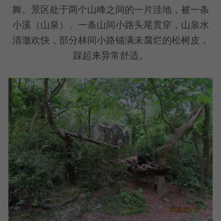
舞。景区处于两个山峰之间的一片洼地，被一条
小溪（山泉）、一条山间小路头尾贯穿，山泉水
清澈欢快，部分林间小路铺满未腐烂的松树皮，
踩起来异常舒适。