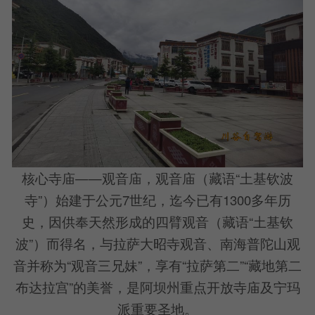
核心寺庙——观音庙，观音庙（藏语“土基钦波
寺”）始建于公元7世纪，迄今已有1300多年历
史，因供奉天然形成的四臂观音（藏语“土基钦
波”）而得名，与拉萨大昭寺观音、南海普陀山观
音并称为“观音三兄妹”，享有“拉萨第二”“藏地第二
布达拉宫”的美誉，是阿坝州重点开放寺庙及宁玛
派重要圣地。