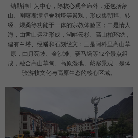
纳勒神山为中心，除核心观音庙外，还包括象
山、喇嘛斯满卓舍利塔等景观，形成集朝拜、转
经、煨桑等功能于一体的宗教体验区；二是情人
海，由凿山运动形成，湖畔云杉、高山柏环绕，
建有白塔、经幡和石刻经文；三是阿科里高山草
原，由月亮坡、金沙滩、赛马场等12个景点组
成，融合高山草甸、高原湿地、藏寨景观，是体
验游牧文化与高原生态的核心区域。