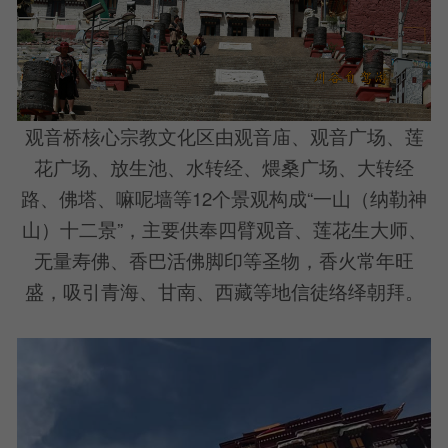
观音桥核心宗教文化区由观音庙、观音广场、莲
花广场、放生池、水转经、煨桑广场、大转经
路、佛塔、嘛呢墙等12个景观构成“一山（纳勒神
山）十二景”，主要供奉四臂观音、莲花生大师、
无量寿佛、香巴活佛脚印等圣物，香火常年旺
盛，吸引青海、甘南、西藏等地信徒络绎朝拜。