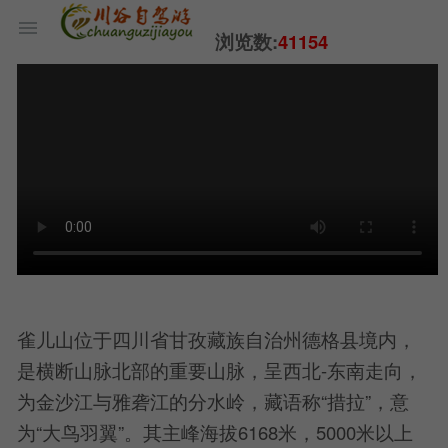
浏览数:
41154
雀儿山位于四川省甘孜藏族自治州德格县境内，
是横断山脉北部的重要山脉，呈西北-东南走向，
为金沙江与雅砻江的分水岭，藏语称“措拉”，意
为“大鸟羽翼”。其主峰海拔6168米，5000米以上