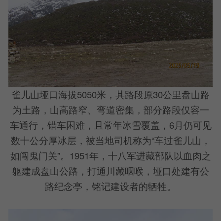
雀儿山垭口海拔5050米，其路段原30公里盘山路
为土路，山高路窄、弯道密集，部分路段仅容一
车通行，错车困难，且常年冰雪覆盖，6月仍可见
数十公分厚冰层，被当地司机称为“车过雀儿山，
如闯鬼门关”。1951年，十八军进藏部队以血肉之
躯建成盘山公路，打通川藏咽喉，垭口处建有公
路纪念亭，铭记建设者的牺牲。