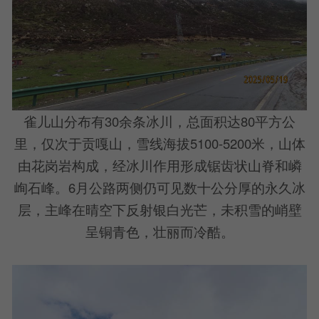
雀儿山分布有30余条冰川，总面积达80平方公
里，仅次于贡嘎山，雪线海拔5100-5200米，山体
由花岗岩构成，经冰川作用形成锯齿状山脊和嶙
峋石峰。6月公路两侧仍可见数十公分厚的永久冰
层，主峰在晴空下反射银白光芒，未积雪的峭壁
呈铜青色，壮丽而冷酷。