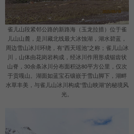
雀儿山段紧邻公路的新路海（玉龙拉措）位于雀
儿山山麓，是川藏北线最大冰蚀湖，湖水碧蓝，
周边雪山冰川环绕，有“西天瑶池”之称；雀儿山冰
川，山体由花岗岩构成，经冰川作用形成锯齿状
山脊，30余条冰川分布面积达80平方公里，仅次
于贡嘎山。湖面如蓝宝石镶嵌于雪山脚下，湖畔
水草丰美，与雀儿山冰川构成“雪山映湖”的秘境风
光。