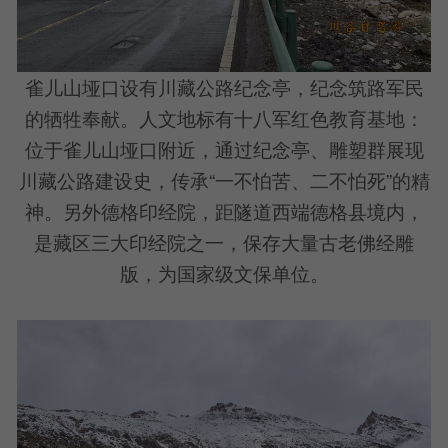
雀儿山垭口设有川藏公路纪念亭，纪念筑路军民
的牺牲奉献。人文地标有十八军红色教育基地：
位于雀儿山垭口附近，通过纪念亭、雕塑群展现
川藏公路建设史，传承“一不怕苦、二不怕死”的精
神。另外德格印经院，距隧道西端德格县境内，
是藏区三大印经院之一，保存大量古老佛经雕
版，为国家级文保单位。