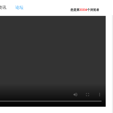
资讯
论坛
您是第
33334
个浏览者