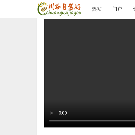
论坛
热帖片区
热帖右栏
查看内容
热帖
门户
›
›
›
317川藏线红瓦屋景观
©
admin
/ 2025-9-18 19:54 /
0 人收藏