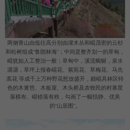
两侧青山由低往高分别由灌木丛和崐茂密的云杉
和松树组成“鲁朗林海”；中间是整齐划一的草甸，
崐犹如人工整治一般；草甸中，溪流蜿蜒，泉水
潺潺，草坪上报春崐花、紫苑花、草梅花、马先
蒿花 等成千上万种野花怒放盛开，颇崐具林区特
色的木篱笆、木板屋、木头桥及农牧民的村寨星
落棋布、崐错落有秩，勾画了一幅恬静、优美
的“山居图”。