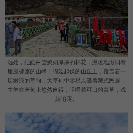
远处，皑皑白雪婉如厚厚的棉花，温暖地滋润着
座座裸露的山峰；绵延起伏的山丘上，覆盖着一
层嫩绿的草甸，大草甸中零星点缀着藏式民居，
牛羊在草甸上悠然自得，咀嚼着可口的青草，戏
嬉追逐。