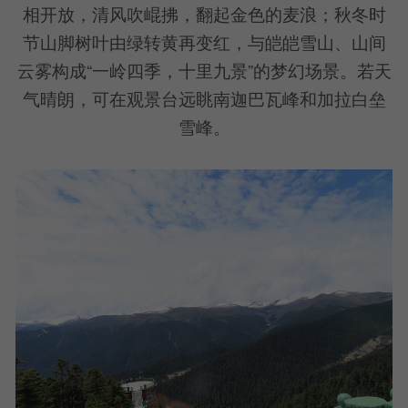
相开放，清风吹崐拂，翻起金色的麦浪；秋冬时
节山脚树叶由绿转黄再变红，与皑皑雪山、山间
云雾构成“一岭四季，十里九景”的梦幻场景。若天
气晴朗，可在观景台远眺南迦巴瓦峰和加拉白垒
雪峰。