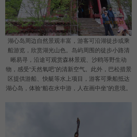
湖心岛周边自然景观丰富，游客可沿湖徒步或乘
船游览，欣赏湖光山色。岛屿周围的徒步小路清
晰易寻，沿途可观赏森林景观、沙鸥等野生动
物，感受“天然氧吧”的清新空气。此外，巴松措景
区提供游船、快艇等水上项目，游客可乘船抵达
湖心岛，体验“船在水中游，人在画中坐”的意境。