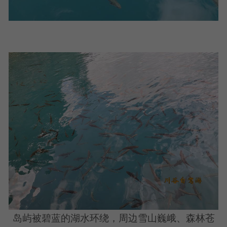
岛屿被碧蓝的湖水环绕，周边雪山巍峨、森林苍