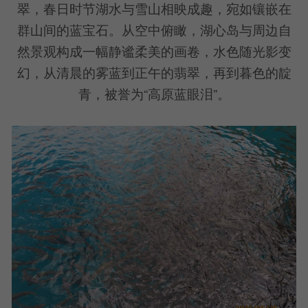
翠，春日时节湖水与雪山相映成趣，宛如镶嵌在
群山间的蓝宝石。从空中俯瞰，湖心岛与周边自
然景观构成一幅静谧柔美的画卷，水色随光影变
幻，从清晨的雾蓝到正午的翡翠，再到暮色的靛
青，被誉为“高原蓝眼泪”。