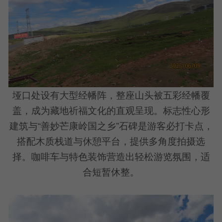
垭口处设有大型经幡阵，整座山头被五彩经幡覆
盖，成为藏地祈福文化的直观呈现。标志性心形
建筑与“善妙芒康岭国之乡”石碑是游客必打卡点，
搭配木质栈道与休憩平台，提供多角度拍摄选
择。咖啡车与特色装饰营造出轻松游览氛围，适
合短暂休整。