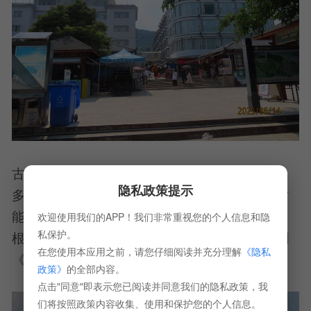
古榕树群：沿湖分布着众多枝繁叶茂的古榕树，
隐私政策提示
多数已有上百年树龄，部分甚至需要七八个人才
能环抱。其中笔架山下有一株“合欢树”，由两个
欢迎使用我们的APP！我们非常重视您的个人信息和隐
私保护。
根、两棵树从两边弯下身连成一体，曾是电视剧
在您使用本应用之前，请您仔细阅读并充分理解
《隐私
《蹉跎岁月》的外景拍摄地。
政策》
的全部内容。
点击"同意"即表示您已阅读并同意我们的隐私政策，我
们将按照政策内容收集、使用和保护您的个人信息。