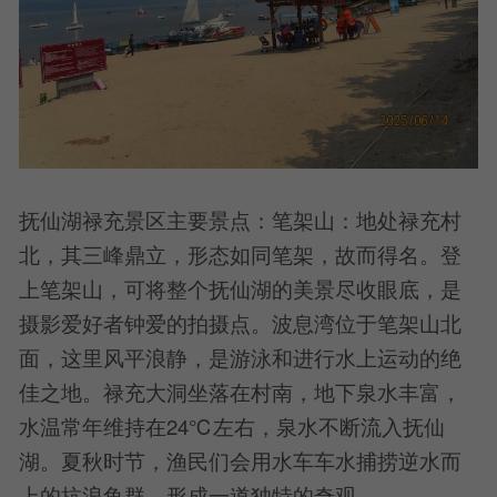
抚仙湖禄充景区主要景点：笔架山：地处禄充村
北，其三峰鼎立，形态如同笔架，故而得名。登
上笔架山，可将整个抚仙湖的美景尽收眼底，是
摄影爱好者钟爱的拍摄点。波息湾位于笔架山北
面，这里风平浪静，是游泳和进行水上运动的绝
佳之地。禄充大洞坐落在村南，地下泉水丰富，
水温常年维持在24℃左右，泉水不断流入抚仙
湖。夏秋时节，渔民们会用水车车水捕捞逆水而
上的抗浪鱼群，形成一道独特的奇观。