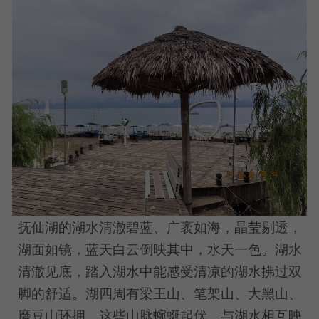
抚仙湖的湖水清澈碧蓝、广袤如海，晶莹剔透，
湖面如镜，蓝天白云倒映其中，水天一色。湖水
清澈见底，踏入湖水中能感受清凉的湖水拂过双
脚的舒适。湖四周有梁王山、笔架山、大黑山、
磨豆山环拥。这些山脉蜿蜒起伏，与湖水相互映