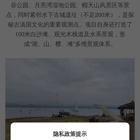
谷公园、月亮湾湿地公园、帽天山风景区等景
点，同时紧邻水下古城遗址（不足200米），是探
秘古滇国文化的重要观测点。项目自身还打造了
100米白沙滩、观光木栈道及水系景观，形
成“湖、山、樱、滩”多维景观体系。
隐私政策提示