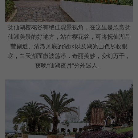
抚仙湖樱花谷有绝佳观景视角，在这里是欣赏抚
仙湖美景的好地方，站在樱花谷，可将抚仙湖晶
莹剔透、清澈见底的湖水以及湖光山色尽收眼
底，白天湖面微波荡漾，奇丽美妙，变幻万千，
夜晚“仙湖夜月”分外迷人。