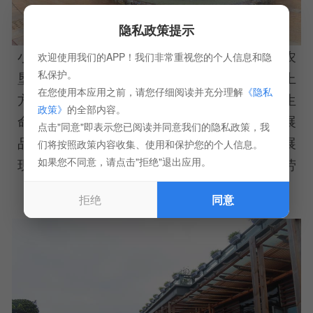
隐私政策提示
小镇博物馆。馆前矗立着由葡萄桩搭建而成的农
欢迎使用我们的APP！我们非常重视您的个人信息和隐
私保护。
垦纪念碑，象征东风农场的诞生和农垦精神，上
在您使用本应用之前，请您仔细阅读并充分理解
《隐私
方是建筑设计师罗旭的城市蜂雕塑之一，象征生
政策》
的全部内容。
命起源和生活新希望。馆内陈列着农垦时代的展
点击"同意"即表示您已阅读并同意我们的隐私政策，我
品，照片和农垦用具承载着那个时代的印记，展
们将按照政策内容收集、使用和保护您的个人信息。
如果您不同意，请点击"拒绝"退出应用。
现农垦人怀揣对祖国忠诚，用青春、感情、勤劳
与智慧建设农场的岁月。
拒绝
同意