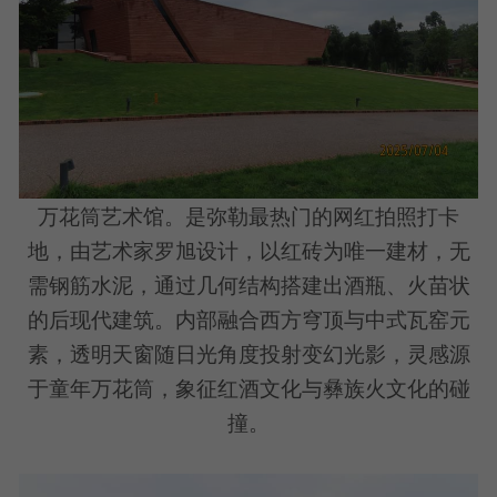
万花筒艺术馆。是弥勒最热门的网红拍照打卡
地，由艺术家罗旭设计，以红砖为唯一建材，无
需钢筋水泥，通过几何结构搭建出酒瓶、火苗状
的后现代建筑。内部融合西方穹顶与中式瓦窑元
素，透明天窗随日光角度投射变幻光影，灵感源
于童年万花筒，象征红酒文化与彝族火文化的碰
撞。