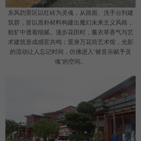
东风韵景区以红砖为灵魂，从路面、洗手台到建
筑群，皆以质朴材料构建出魔幻未来主义风格，
粗犷中透着细腻。漫步花田时，薰衣草香气与艺
术建筑形成感官共鸣；置身万花筒艺术馆，光影
的流动让人忘记时间，仿佛进入“被音乐赋予灵
魂”的空间。