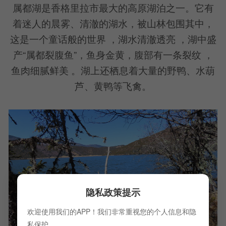
属都湖是香格里拉市最大的高原湖泊之一。它有
着迷人的晨雾、清澈的湖水，被山林包围其中，
这是一个童话般的世界 ，湖水清澈透亮 ，湖中盛
产“属都裂腹鱼”，鱼身金黄，腹部有一条裂纹 ，
鱼肉细腻鲜美 。湖上还栖息着大量的野鸭、水葫
芦、黄鸭等飞禽。
隐私政策提示
欢迎使用我们的APP！我们非常重视您的个人信息和隐
私保护。