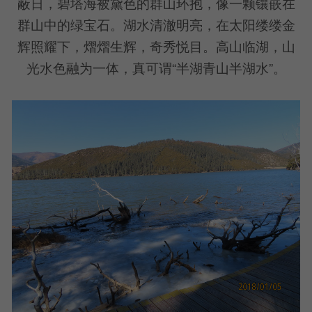
蔽日，碧塔海被黛色的群山环抱，像一颗镶嵌在
群山中的绿宝石。湖水清澈明亮，在太阳缕缕金
辉照耀下，熠熠生辉，奇秀悦目。高山临湖，山
光水色融为一体，真可谓“半湖青山半湖水”。