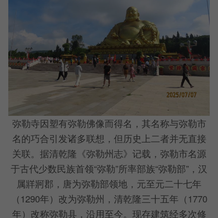
弥勒寺因塑有弥勒佛像而得名，其名称与弥勒市
名的巧合引发诸多联想，但历史上二者并无直接
关联。据清乾隆《弥勒州志》记载，弥勒市名源
于古代少数民族首领“弥勒”所率部族“弥勒部”，汉
属牂牁郡，唐为弥勒部领地，元至元二十七年
（1290年）改为弥勒州，清乾隆三十五年（1770
年）改称弥勒县，沿用至今。现存建筑经多次修