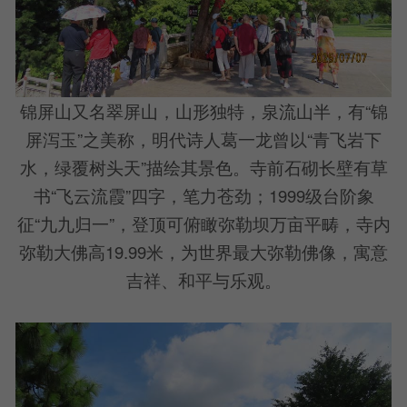
锦屏山又名翠屏山，山形独特，泉流山半，有“锦
屏泻玉”之美称，明代诗人葛一龙曾以“青飞岩下
水，绿覆树头天”描绘其景色。寺前石砌长壁有草
书“飞云流霞”四字，笔力苍劲；1999级台阶象
征“九九归一”，登顶可俯瞰弥勒坝万亩平畴，寺内
弥勒大佛高19.99米，为世界最大弥勒佛像，寓意
吉祥、和平与乐观。