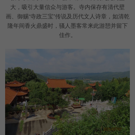
大，吸引大量信众与游客。寺内保存有清代壁
画、御赐“寺政三宝”传说及历代文人诗章，如清乾
隆年间香火鼎盛时，骚人墨客常来此游憩并留下
佳作。