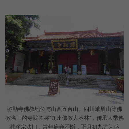
弥勒寺佛教地位与山西五台山、四川峨眉山等佛
教名山的寺院并称“九州佛教大丛林”，传承大乘佛
教净宗法门，常年庙会不断，正月初九尤为盛