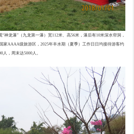
神龙瀑”（九龙第一瀑）宽112米、高56米，瀑后有10米深水帘洞，
家AAAA级旅游区，2025年丰水期（夏季）工作日日均接待游客约
000人，周末达5000人。