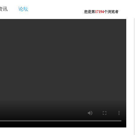
资讯
论坛
您是第
17194
个浏览者