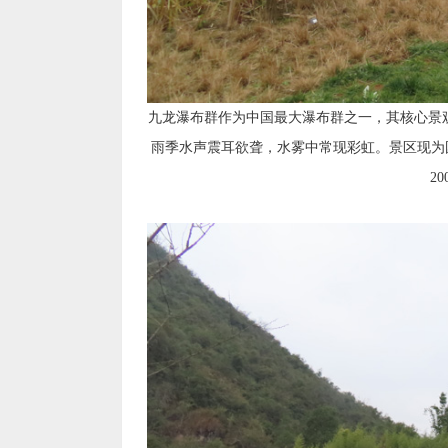
九龙瀑布群作为中国最大瀑布群之一，其核心景观“
雨季水声震耳欲聋，水雾中常现彩虹。景区现为国
2