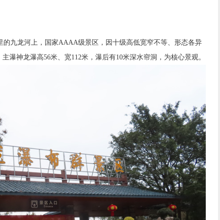
里的九龙河上，国家AAAA级景区，因十级高低宽窄不等、形态各异
主瀑神龙瀑高56米、宽112米，瀑后有10米深水帘洞，为核心景观。