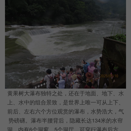
黄果树大瀑布独特之处，还在于地面、地下、水
上、水中的组合景致，是世界上唯一可从上下、
前后、左右六个方位观赏的瀑布，水势浩大，气
势磅礴。瀑布半腰背后，隐藏长达134米的水帘
洞，内有6个洞窗、5个洞厅，可穿行瀑布后方，