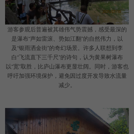
游客参观后普遍被其雄伟气势震撼，感受最深的
是瀑布“声如雷滚、势如江翻”的自然伟力，以
及“银雨洒金街”的奇幻场景。许多人联想到李
白“飞流直下三千尺”的诗句，认为黄果树瀑布
以“宽”取胜，比庐山瀑布更显壮阔。同时，游客也
呼吁加强环境保护，避免因过度开发导致水流量
减少。