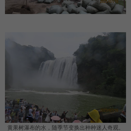
黄果树瀑布的水，随季节变换出种种迷人奇观。