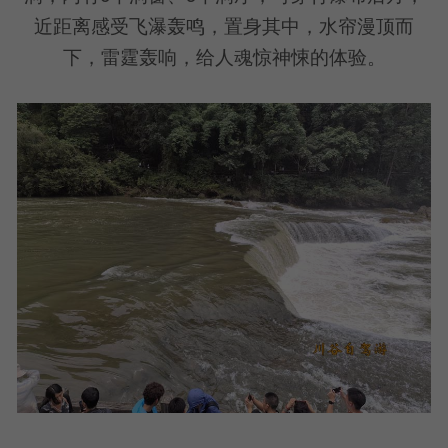
近距离感受飞瀑轰鸣，置身其中，水帘漫顶而
下，雷霆轰响，给人魂惊神悚的体验。