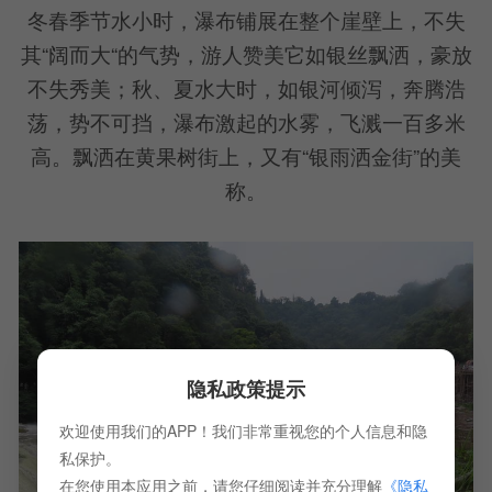
冬春季节水小时，瀑布铺展在整个崖壁上，不失
其“阔而大“的气势，游人赞美它如银丝飘洒，豪放
不失秀美；秋、夏水大时，如银河倾泻，奔腾浩
荡，势不可挡，瀑布激起的水雾，飞溅一百多米
高。飘洒在黄果树街上，又有“银雨洒金街”的美
称。
隐私政策提示
欢迎使用我们的APP！我们非常重视您的个人信息和隐
私保护。
在您使用本应用之前，请您仔细阅读并充分理解
《隐私