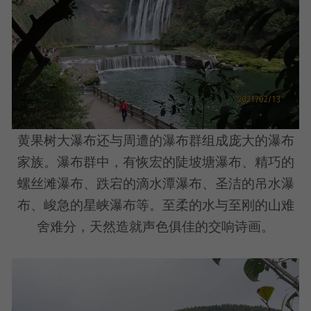
黄果树大瀑布还与周遭的瀑布群组成庞大的瀑布
家族。瀑布群中，有恢宏的陡坡塘瀑布、精巧的
螺丝滩瀑布、跌宕的滴水潭瀑布、圣洁的吊水瀑
布、峻急的星峡瀑布等。至柔的水与至刚的山难
舍难分，天然造就声色俱佳的交响诗画。